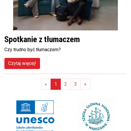
Spotkanie z tłumaczem
Czy trudno być tłumaczem?
Czytaj więcej!
«
1
2
3
»
(aktualna)