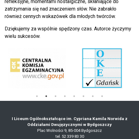
refleksyjne, momentami nostalgiczne, skłaniające do
zatrzymania się nad znaczeniem słów. Nie zabrakło
również cennych wskazówek dla młodych twórców.
Dziękujemy za wspólnie spędzony czas. Autorce życzymy
wielu sukcesów.
I Liceum Ogólnokształcące im. Cypriana Kamila Norwida z
Oddziałami Dwujęzycznymi w Bydgoszczy
Plac Wolności 9,
85-004 Bydgoszcz
tel.
52 339 83 30