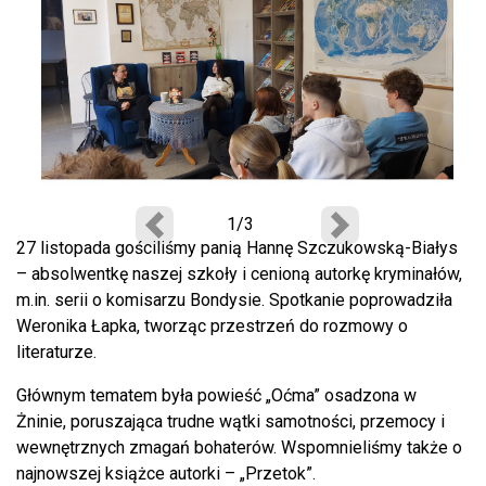
1/3
Poprzedni
Następny
27 listopada gościliśmy panią Hannę Szczukowską-Białys
– absolwentkę naszej szkoły i cenioną autorkę kryminałów,
m.in. serii o komisarzu Bondysie. Spotkanie poprowadziła
Weronika Łapka, tworząc przestrzeń do rozmowy o
literaturze.
Głównym tematem była powieść „Oćma” osadzona w
Żninie, poruszająca trudne wątki samotności, przemocy i
wewnętrznych zmagań bohaterów. Wspomnieliśmy także o
najnowszej książce autorki – „Przetok”.