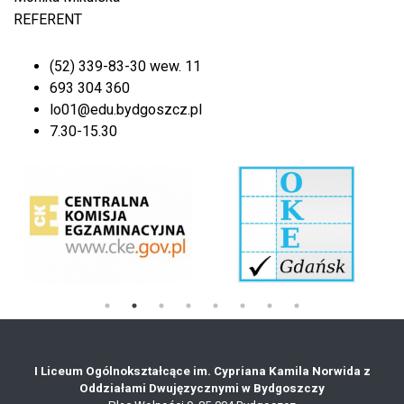
REFERENT
(52) 339-83-30 wew. 11
693 304 360
lo01@edu.bydgoszcz.pl
7.30-15.30
I Liceum Ogólnokształcące im. Cypriana Kamila Norwida z
Oddziałami Dwujęzycznymi w Bydgoszczy