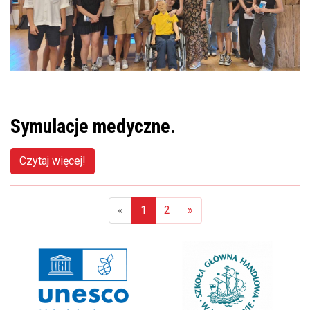
Symulacje medyczne.
Czytaj więcej!
«
1
2
»
(aktualna)