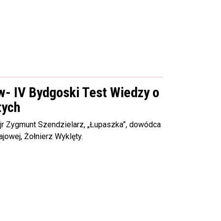
- IV Bydgoski Test Wiedzy o
tych
 mjr Zygmunt Szendzielarz, „Łupaszka”, dowódca
ajowej, Żołnierz Wyklęty.