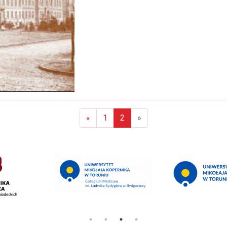
«
1
2
»
(aktualna)