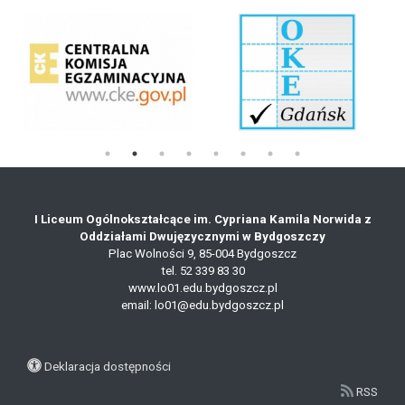
I Liceum Ogólnokształcące im. Cypriana Kamila Norwida z
Oddziałami Dwujęzycznymi w Bydgoszczy
Plac Wolności 9,
85-004 Bydgoszcz
tel.
52 339 83 30
www.lo01.edu.bydgoszcz.pl
email: lo01@edu.bydgoszcz.pl
Deklaracja dostępności
RSS