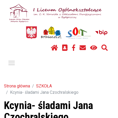
Pokaż / ukryj menu
Strona główna
SZKOŁA
Kcynia- śladami Jana Czochralskiego
Kcynia- śladami Jana
Czochralskiego