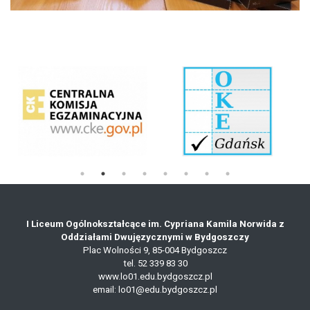
I Liceum Ogólnokształcące im. Cypriana Kamila Norwida z
Oddziałami Dwujęzycznymi w Bydgoszczy
Plac Wolności 9,
85-004 Bydgoszcz
tel.
52 339 83 30
www.lo01.edu.bydgoszcz.pl
email: lo01@edu.bydgoszcz.pl